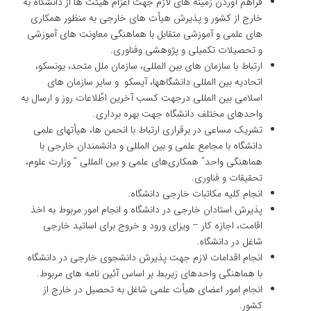
فراهم آوردن زمینه های لازم جهت اعزام هیئت ها از دانشگاه به
خارج از کشور و پذیرش هیأت های خارجی به منظور همکاری
های علمی و آموزشی متقابل با هماهنگی معاونت های آموزشی
و تحصیلات تکمیلی و پژوهشی وفناوری.
ارتباط با سازمان های بین المللی، سازمان ملل متحد، یونسکو،
اتحادیه بین المللی دانشگاهها، آیسکو و سایر سازمان های
اسلامی بین المللی درجهت کسب آخرین اطّلاعات روز و ارسال به
واحدهای مختلف دانشگاه جهت بهره برداری.
تشریک مساعی در برقراری ارتباط با انحمن ها، هیأتهای علمی
دانشگاه با مجامع علمی و بین المللی و دانشمندان خارجی با
هماهنگی واحد” همکاری‌های علمی و بین المللی ” وزارت علوم،
تحقیقات و فناوری.
انجام کلیه مکاتبات خارجی دانشگاه.
پذیرش استادان خارجی در دانشگاه و انجام امور مربوط به اخذ
اقامت، اجازه کار – ویزای ورود و خروج برای اساتید خارجی
شاغل در دانشگاه.
انجام اقدامات لازم جهت پذیرش دانشجوی خارجی در دانشگاه
با هماهنگی واحدهای زیربط بر اساس آئین نامه های مربوط.
انجام امور اعضای هیأت علمی شاغل به تحصیل در خارج از
کشور.